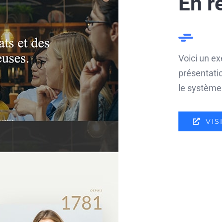
En 
Voici un e
présentati
le système
VIS