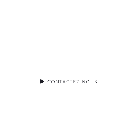
z un projet 
À VOTRE ENTREPRISE LA VISIBILITÉ QU’ELLE 
CONTACTEZ-NOUS